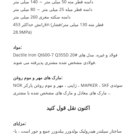
دامنه قطر مته 50 میلی متر ～ 140 میلی متر
دامنه قطر میله 25 میلی متر ～ 80 میلی متر
دامنه سکته مغزی 260 میلی متر
رانش حداکثر 453kn (قطر مته 130 میلی متر/فشار
28.9MPa)
مواد:
Dactile Iron Qt600-7 Q355D 20# فولاد و غیره. مدل های
فولادی مشخص شده مشتری پذیرفته می شوند.
مارک های مهر و موم روغن:
NOK ژاپنی ، مهر و موم روغن پارکر ، MAPKER ، SKF سوئدی
، مارک های معادل و مارک های مشخص شده با مشتری.
اکنون نقل قول کنید
مزایای:
-ساختار سیلندر هیدرولیک بولدوزر بیلدوزر جمع و جور است ، با