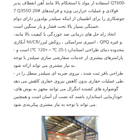
استفاده از مواد با استحکام بالا مانند آهن انعطاف پذیر QT600-
7 Q355D 20# فولادی و عملیات حرارتی ویژه و فرایندهای
جوشکاری را برای اطمینان از اینکه سیلندر بولدوزر دارای دوام
خستگی بسیار بالا تحت فشار و بار سنگین است.
-اتخاذ راه حل های درمانی ضد خوردگی با کیفیت بالا مانند
آبکاری NI/CR/اسپری سرامیکی ، روکش لیزر ، QPQ و غیره.
- محدوده دمای طراحی استاندارد (-25 ℃～+120 ℃) ​​است و
پارامترهای بیشتری از خدمات سفارشی سازی سیلندر با توجه
به نیاز مشتری می تواند ارائه شود.
- طراحی بافر ثبت شده ، نیروی ضربه ای سیلندر سطل را در
طی عملیات حفاری بدون کاهش نیروی حفاری کاهش می دهد.
-گوشواره های کشنده انتگرال می توانند مجهز به بوش های
خودآزمایی استاندارد باشند که نصب آن آسان است و همچنین
می تواند با توجه به نیاز مشتری پیکربندی شود.