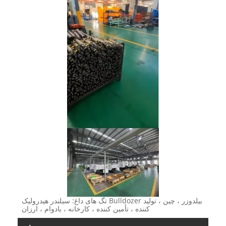
تگ های داغ: سیلندر هیدرولیک Bulldozer بیلدوزر ، چین ، تولید
کننده ، تأمین کننده ، کارخانه ، بادوام ، ارزان